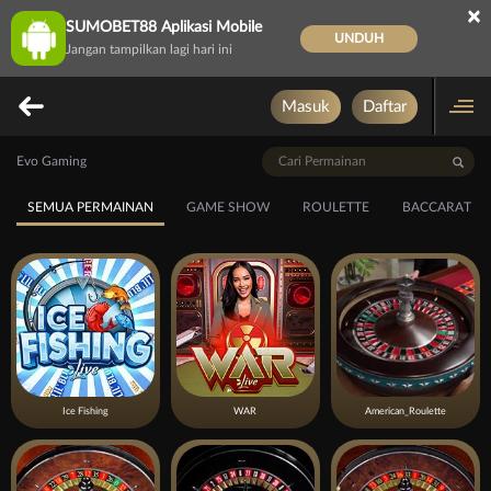
×
SUMOBET88 Aplikasi Mobile
UNDUH
Jangan tampilkan lagi hari ini
Masuk
Daftar
Evo Gaming
SEMUA PERMAINAN
GAME SHOW
ROULETTE
BACCARAT
Ice Fishing
WAR
American_Roulette