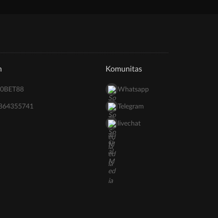
n
Komunitas
0BET88
Whatsapp
864355741
Telegram
livechat