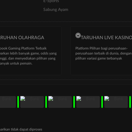
E-Sports
Sabung Ayam
ARUHAN OLAHRAGA
TARUHAN LIVE KASIN
book Gaming Platform Terbaik
Platform Pilihan bagi perusahaan-
rkan lebih banyak game, odds yang
perusahaan terbaik di dunia, dengan
tinggi, dan menyediakan pilihan yang
pilihan variasi game terbanyak
banyak untuk pemain.
arikan tidak dapat diproses