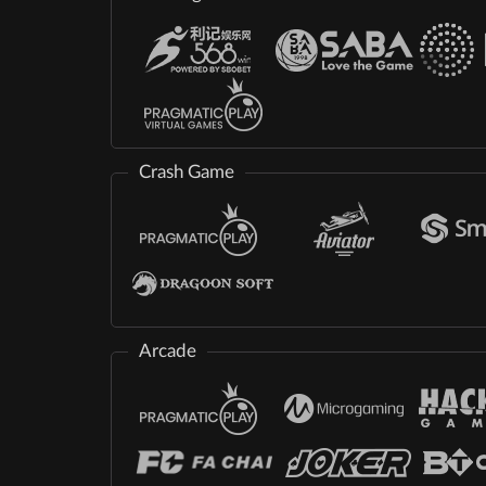
Crash Game
Arcade