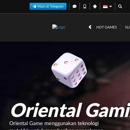
Main di Telegram
HOT GAMES
SL
Oriental Gam
Oriental Game menggunakan teknologi