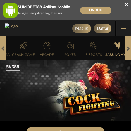
×
SUMOBET88 Aplikasi Mobile
UNDUH
Jangan tampilkan lagi hari ini
Masuk
Daftar
RAGA
CRASH GAME
ARCADE
POKER
E-SPORTS
SABUNG AYAM