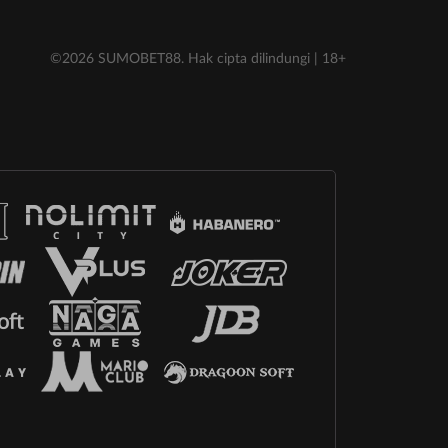
©2026 SUMOBET88. Hak cipta dilindungi | 18+