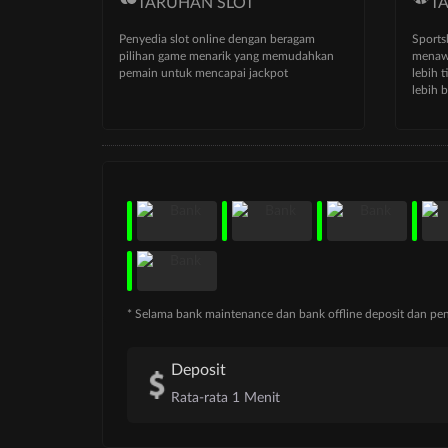
TARUHAN SLOT
T
Penyedia slot online dengan beragam
Sports
pilihan game menarik yang memudahkan
menawa
pemain untuk mencapai jackpot
lebih 
lebih 
* Selama bank maintenance dan bank offline deposit dan pen
Deposit
Rata-rata 1 Menit