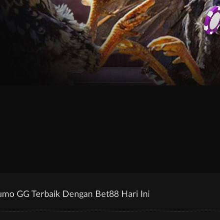
umo GG Terbaik Dengan Bet88 Hari Ini