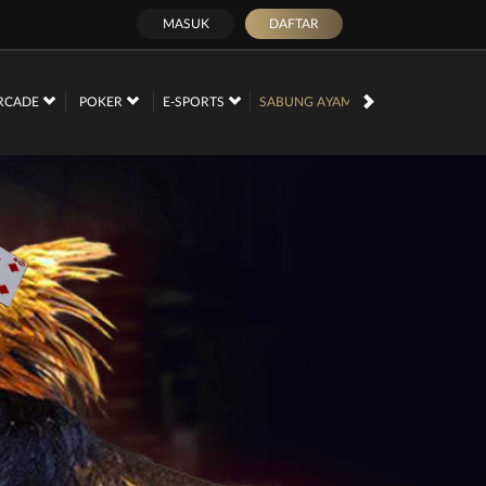
MASUK
DAFTAR
PROMOSI
RCADE
POKER
E-SPORTS
SABUNG AYAM