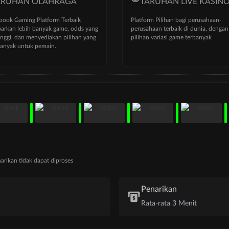
ARUHAN OLAHRAGA
TARUHAN LIVE KASIN
book Gaming Platform Terbaik
Platform Pilihan bagi perusahaan-
rkan lebih banyak game, odds yang
perusahaan terbaik di dunia, dengan
tinggi, dan menyediakan pilihan yang
pilihan variasi game terbanyak
banyak untuk pemain.
arikan tidak dapat diproses
Penarikan
Rata-rata 3 Menit