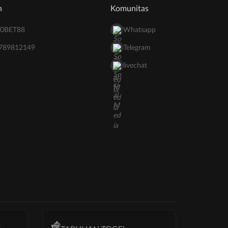
n
Komunitas
0BET88
Whatsapp
789812149
Telegram
livechat