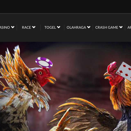
CASINO
RACE
TOGEL
OLAHRAGA
CRASH GAME
A