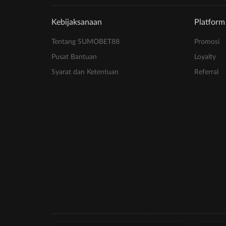
Kebijaksanaan
Platform
Tentang SUMOBET88
Promosi
Pusat Bantuan
Loyalty
Syarat dan Ketentuan
Referral