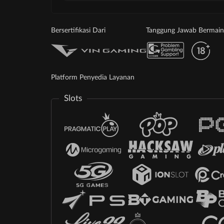
Bersertifikasi Dari
Tanggung Jawab Bermain
Platform Penyedia Layanan
Slots