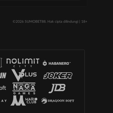
©2026 SUMOBET88. Hak cipta dilindungi | 18+