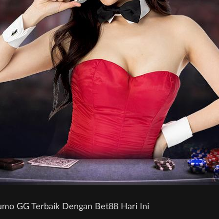
umo GG Terbaik Dengan Bet88 Hari Ini