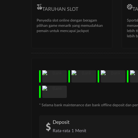
TARUHAN SLOT
T
Penyedia slot online dengan beragam
Sports
pilihan game menarik yang memudahkan
menawa
pemain untuk mencapai jackpot
lebih 
lebih 
* Selama bank maintenance dan bank offline deposit dan pen
Deposit
Rata-rata 1 Menit