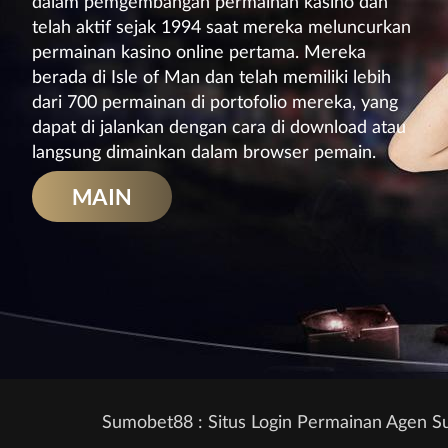
dalam pemgembangan permainan kasino dan
telah aktif sejak 1994 saat mereka meluncurkan
permainan kasino online pertama. Mereka
berada di Isle of Man dan telah memiliki lebih
dari 700 permainan di portofolio mereka, yang
dapat di jalankan dengan cara di download atau
langsung dimainkan dalam browser pemain.
MAIN
Sumobet88 : Situs Login Permainan Agen S