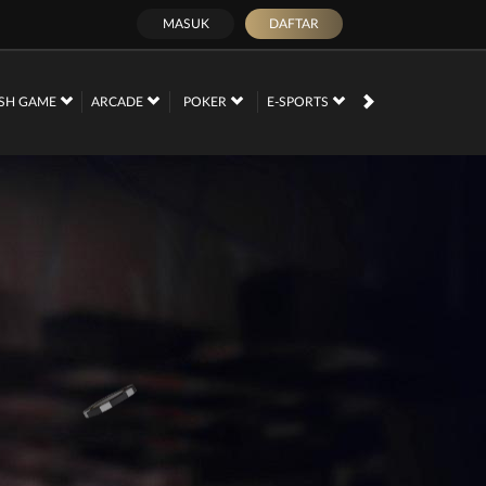
MASUK
DAFTAR
SH GAME
ARCADE
POKER
E-SPORTS
SABUNG AYAM