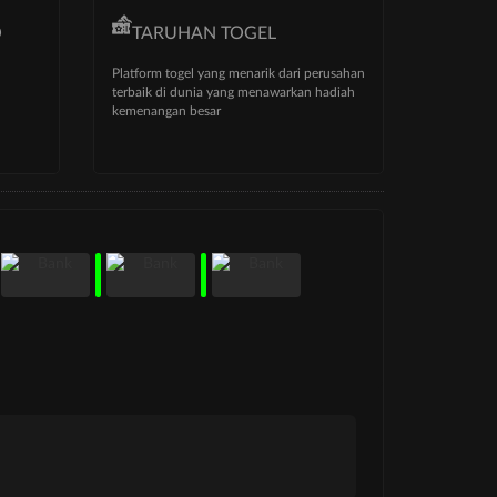
O
TARUHAN TOGEL
Platform togel yang menarik dari perusahan
terbaik di dunia yang menawarkan hadiah
kemenangan besar