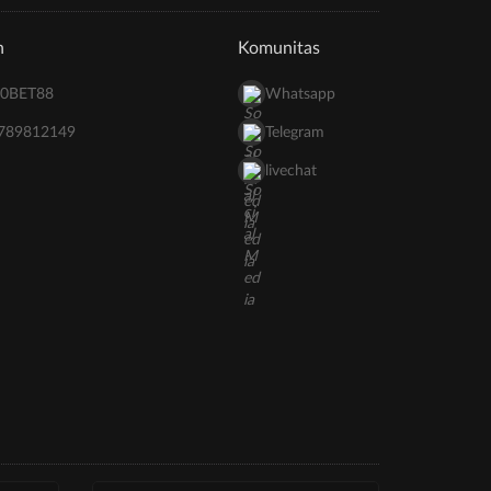
n
Komunitas
0BET88
Whatsapp
789812149
Telegram
livechat