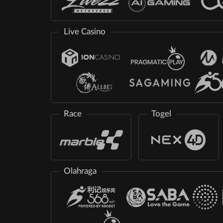
Live Casino
Race
Togel
Olahraga