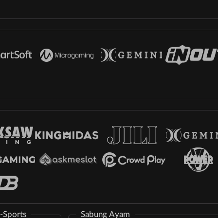
-Sports
Sabung Ayam