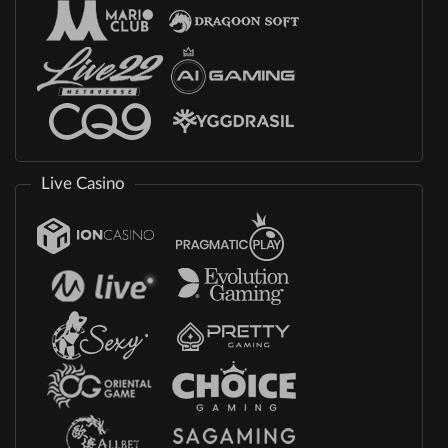
Live Casino