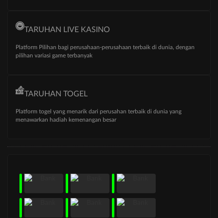
TARUHAN LIVE KASINO
Platform Pilihan bagi perusahaan-perusahaan terbaik di dunia, dengan
pilihan variasi game terbanyak
TARUHAN TOGEL
Platform togel yang menarik dari perusahan terbaik di dunia yang
menawarkan hadiah kemenangan besar