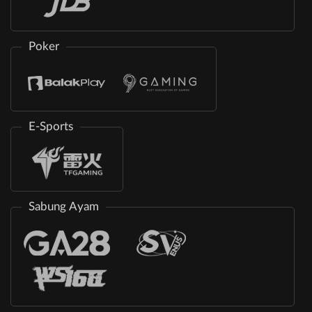
Poker
E-Sports
Sabung Ayam