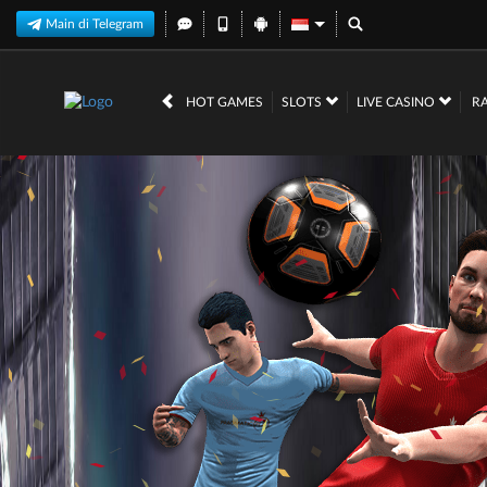
Main di Telegram
HOT GAMES
SLOTS
LIVE CASINO
R