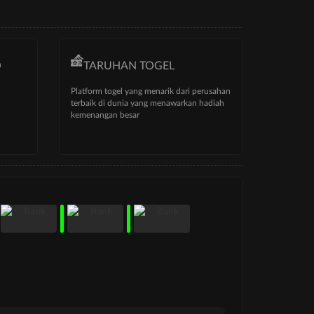
O
TARUHAN TOGEL
Platform togel yang menarik dari perusahan
terbaik di dunia yang menawarkan hadiah
kemenangan besar