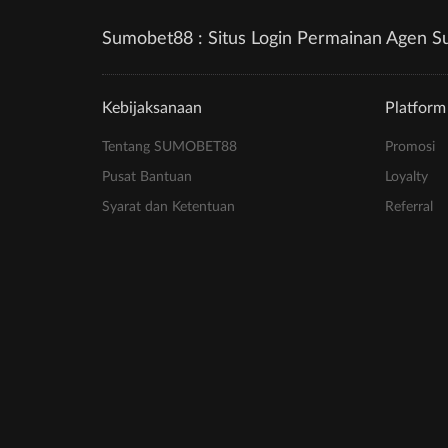
Sumobet88 : Situs Login Permainan Agen S
Kebijaksanaan
Platform
Tentang SUMOBET88
Promosi
Pusat Bantuan
Loyalty
Syarat dan Ketentuan
Referral