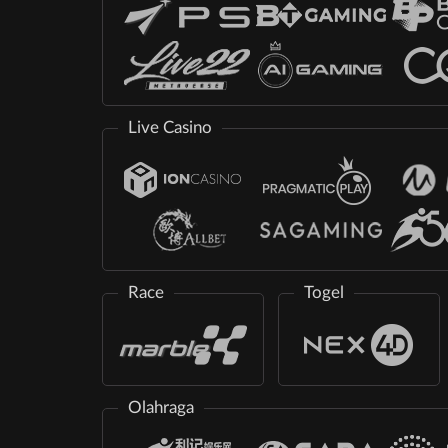
Live Casino
Race
Togel
Olahraga