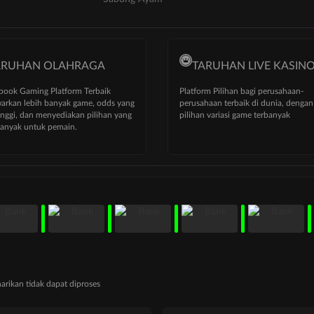
ARUHAN OLAHRAGA
TARUHAN LIVE KASIN
book Gaming Platform Terbaik
Platform Pilihan bagi perusahaan-
rkan lebih banyak game, odds yang
perusahaan terbaik di dunia, dengan
tinggi, dan menyediakan pilihan yang
pilihan variasi game terbanyak
banyak untuk pemain.
arikan tidak dapat diproses