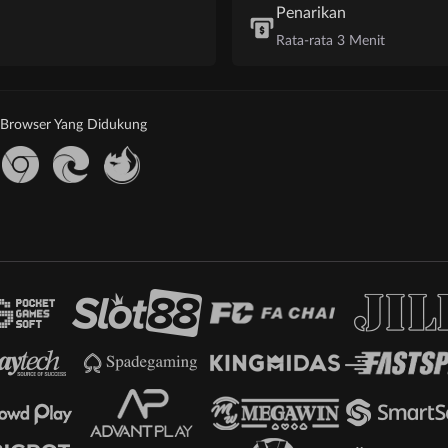
Penarikan
Rata-rata 3 Menit
Browser Yang Didukung