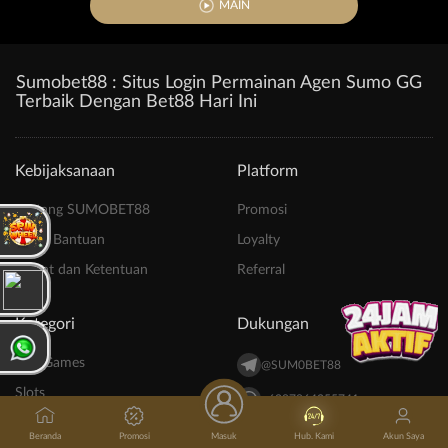
MAIN
Sumobet88 : Situs Login Permainan Agen Sumo GG
Terbaik Dengan Bet88 Hari Ini
Kebijaksanaan
Platform
Tentang SUMOBET88
Promosi
Pusat Bantuan
Loyalty
Syarat dan Ketentuan
Referral
Kategori
Dukungan
Hot Games
@SUM0BET88
Slots
+6287864355741
Live Casino
Beranda
Promosi
Masuk
Hub. Kami
Akun Saya