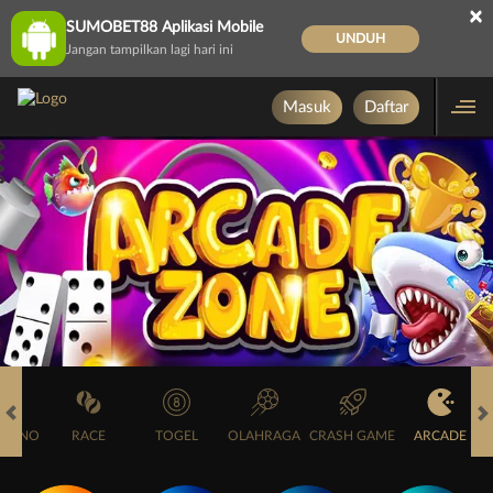
×
SUMOBET88 Aplikasi Mobile
UNDUH
Jangan tampilkan lagi hari ini
Masuk
Daftar
CASINO
RACE
TOGEL
OLAHRAGA
CRASH GAME
ARCADE