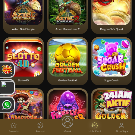
Aztec: Gold Temple
Aztec: Bonus Hunt 2
Dragon Chi’s Quest
Slotto 4D
Golden Football
Sugar Crush
Beranda
Promosi
Masuk
Hub. Kami
Akun Saya
Rhapsody of Muertos
Firefly Hunter
Golden Egypt