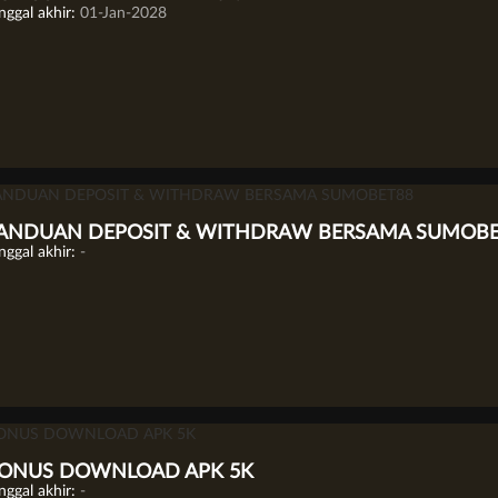
nggal akhir:
01-Jan-2028
ANDUAN DEPOSIT & WITHDRAW BERSAMA SUMOBE
nggal akhir:
-
ONUS DOWNLOAD APK 5K
nggal akhir:
-