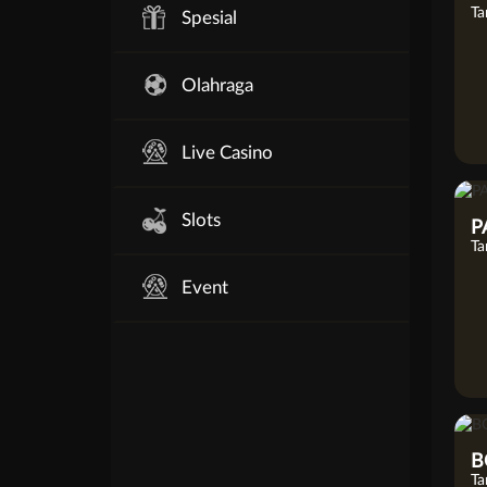
Ta
Spesial
Olahraga
Live Casino
Slots
P
Ta
Event
B
Ta