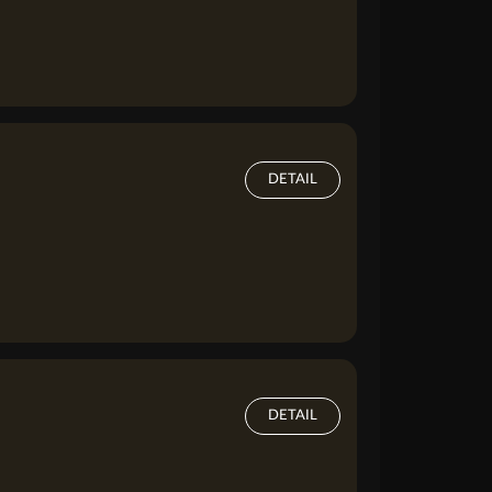
DETAIL
DETAIL