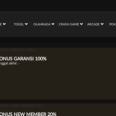
CE
TOGEL
OLAHRAGA
CRASH GAME
ARCADE
PO
ONUS GARANSI 100%
nggal akhir:
-
ONUS NEW MEMBER 20%