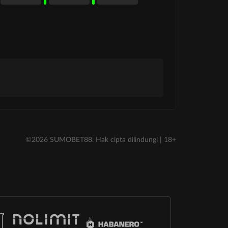
©2026 SUMOBET88. Hak cipta dilindungi | 18+