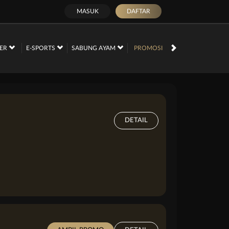
MASUK
DAFTAR
PROMOSI
KER
E-SPORTS
SABUNG AYAM
DETAIL