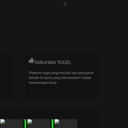
O
TARUHAN TOGEL
Platform togel yang menarik dari perusahan
terbaik di dunia yang menawarkan hadiah
kemenangan besar