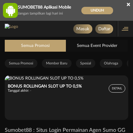
×
SUMOBET88 Aplikasi Mobile
UNDUH
Jangan tampilkan lagi hari ini
Masuk
Daftar
Semua Promosi
Semua Event Provider
Semua Promosi
Member Baru
Spesial
Olahraga
L
BONUS ROLLINGAN SLOT UP TO 0,5%
DETAIL
Tanggal akhir:
-
Sumobet88 : Situs Login Permainan Agen Sumo GG