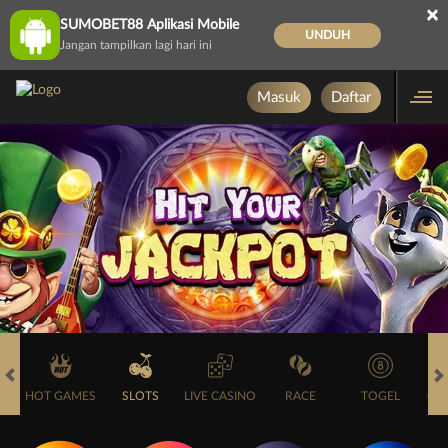
×
SUMOBET88 Aplikasi Mobile
UNDUH
Jangan tampilkan lagi hari ini
Masuk
Daftar
HOT GAMES
SLOTS
LIVE CASINO
RACE
TOGEL
OL