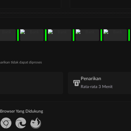
arikan tidak dapat diproses
Penarikan
Rata-rata 3 Menit
Browser Yang Didukung