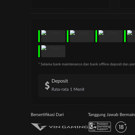
* Selama bank maintenance dan bank offline deposit dan pen
Deposit
Rata-rata 1 Menit
Bersertifikasi Dari
Tanggung Jawab Bermain