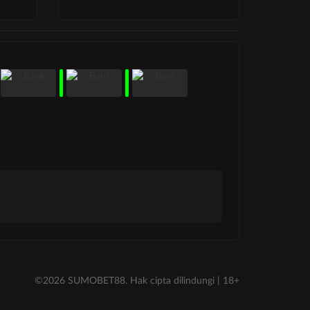
©2026 SUMOBET88. Hak cipta dilindungi | 18+