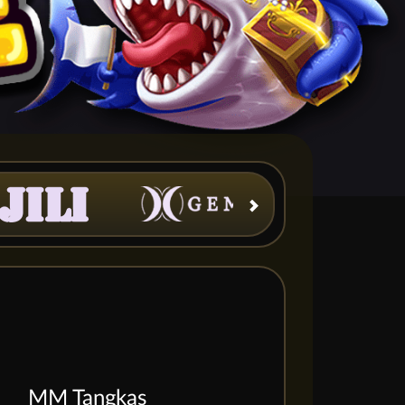
MM Tangkas