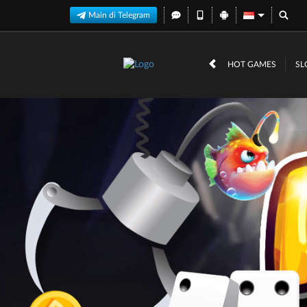
Main di Telegram
HOT GAMES
SL